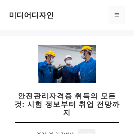
컨
텐
미디어디자인
메
츠
로
뉴
건
너
뛰
기
안전관리자격증 취득의 모든
것: 시험 정보부터 취업 전망까
지
2024-06-21
작성자: