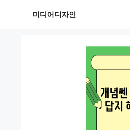
컨
텐
미디어디자인
츠
로
건
너
뛰
기