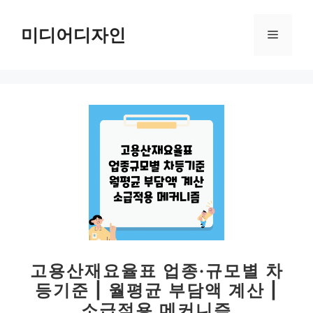
컨
텐
미디어디자인
메
츠
로
뉴
건
너
뛰
기
고용산재요율표 업종·규모별 차
등기준 | 월평균 부담액 계산 |
소급적용 메커니즘