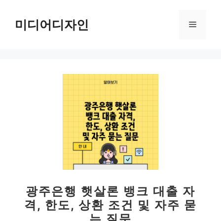
컨
텐
미디어디자인
메
츠
로
뉴
건
너
뛰
기
광주은행 햇살론 뱅크 대출 자
격, 한도, 상환 조건 및 자주 묻
는 질문