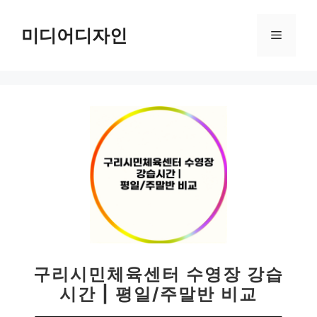
컨
텐
미디어디자인
메
츠
로
뉴
건
너
뛰
기
구리시민체육센터 수영장 강습
시간 | 평일/주말반 비교