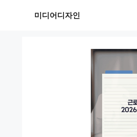
컨
텐
미디어디자인
츠
로
건
너
뛰
기