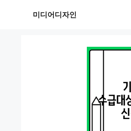
컨
텐
미디어디자인
츠
로
건
너
뛰
기