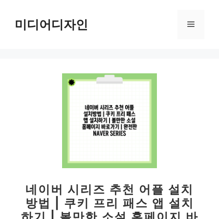
컨
텐
미디어디자인
메
츠
로
뉴
건
너
뛰
기
네이버 시리즈 추천 어플 설치
방법 | 쿠키 프리 패스 앱 설치
하기 | 볼만한 소설 홈페이지 바