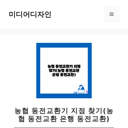
컨
텐
미디어디자인
메
츠
로
뉴
건
너
뛰
기
농협 동전교환기 지점 찾기(농
협 동전교환 은행 동전교환)