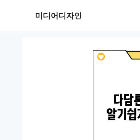
컨
텐
미디어디자인
츠
로
건
너
뛰
기