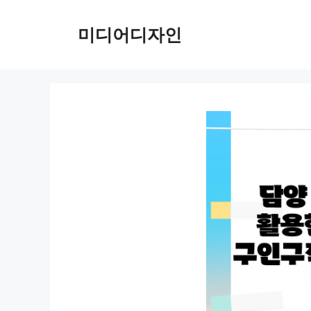
컨
텐
미디어디자인
츠
로
건
너
뛰
기