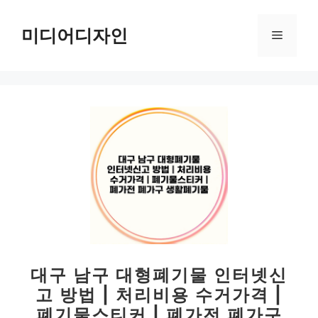
컨
텐
미디어디자인
메
츠
로
뉴
건
너
뛰
기
대구 남구 대형폐기물 인터넷신
고 방법 | 처리비용 수거가격 |
폐기물스티커 | 폐가전 폐가구