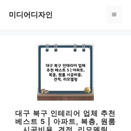
컨
텐
미디어디자인
메
츠
로
뉴
건
너
뛰
기
대구 북구 인테리어 업체 추천
베스트 5 | 아파트, 복층, 원룸
시공비용, 견적, 리모델링