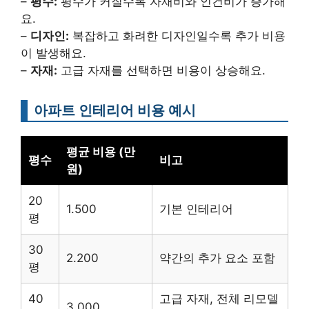
–
평수:
평수가 커질수록 자재비와 인건비가 증가해
요.
–
디자인:
복잡하고 화려한 디자인일수록 추가 비용
이 발생해요.
–
자재:
고급 자재를 선택하면 비용이 상승해요.
아파트 인테리어 비용 예시
평균 비용 (만
평수
비고
원)
20
1.500
기본 인테리어
평
30
2.200
약간의 추가 요소 포함
평
40
고급 자재, 전체 리모델
3.000