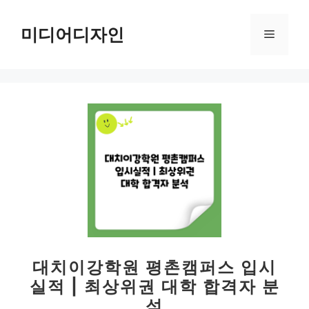
컨
텐
미디어디자인
메
츠
로
뉴
건
너
뛰
기
대치이강학원 평촌캠퍼스 입시
실적 | 최상위권 대학 합격자 분
석