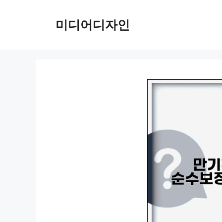
컨
텐
미디어디자인
츠
로
건
너
뛰
기