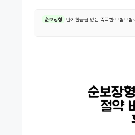
순보장형
만기환급금 없는 똑똑한 보험보험료 