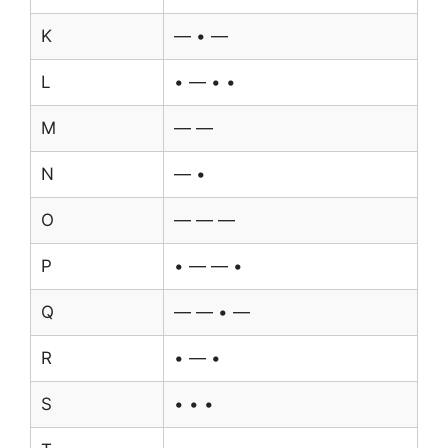
K
— • —
L
• — • •
M
— —
N
— •
O
— — —
P
• — — •
Q
— — • —
R
• — •
S
• • •