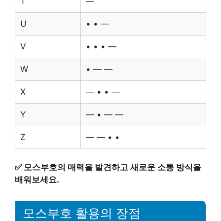
T
—
U
• • —
V
• • • —
W
• — —
X
— • • —
Y
— • — —
Z
— — • •
✅
모스부호의 매력을 발견하고 새로운 소통 방식을
배워보세요.
모스부호 활용의 장점