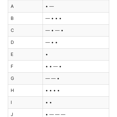
A
• —
B
— • • •
C
— • — •
D
— • •
E
•
F
• • — •
G
— — •
H
• • • •
I
• •
J
• — — —