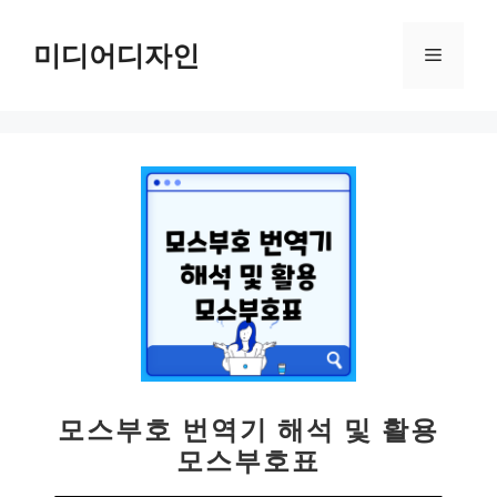
컨
텐
미디어디자인
메
츠
로
뉴
건
너
뛰
기
모스부호 번역기 해석 및 활용
모스부호표