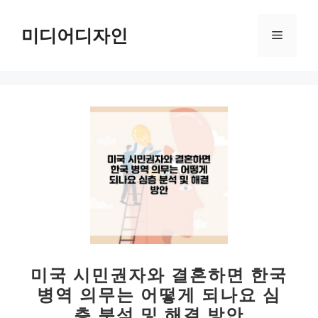
컨
텐
미디어디자인
메
츠
로
뉴
건
너
뛰
기
미국 시민권자와 결혼하면 한국
병역 의무는 어떻게 되나요 심
층 분석 및 해결 방안