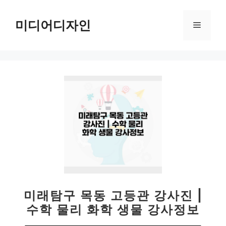
컨
텐
미디어디자인
메
츠
로
뉴
건
너
뛰
기
미래탐구 목동 고등관 강사진 |
수학 물리 화학 생물 강사정보