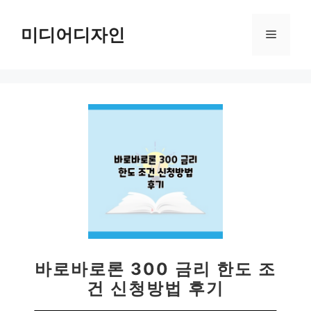
컨
텐
미디어디자인
메
츠
로
뉴
건
너
뛰
기
바로바로론 300 금리 한도 조
건 신청방법 후기