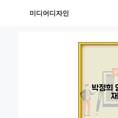
컨
텐
미디어디자인
츠
로
건
너
뛰
기