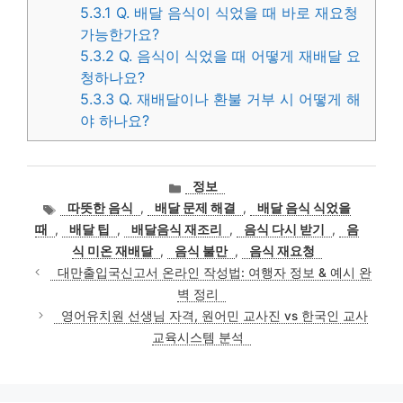
5.3.1
Q. 배달 음식이 식었을 때 바로 재요청
가능한가요?
5.3.2
Q. 음식이 식었을 때 어떻게 재배달 요
청하나요?
5.3.3
Q. 재배달이나 환불 거부 시 어떻게 해
야 하나요?
카
정보
테
태
따뜻한 음식
,
배달 문제 해결
,
배달 음식 식었을
고
그
때
,
배달 팁
,
배달음식 재조리
,
음식 다시 받기
,
음
리
식 미온 재배달
,
음식 불만
,
음식 재요청
대만출입국신고서 온라인 작성법: 여행자 정보 & 예시 완
벽 정리
영어유치원 선생님 자격, 원어민 교사진 vs 한국인 교사
교육시스템 분석