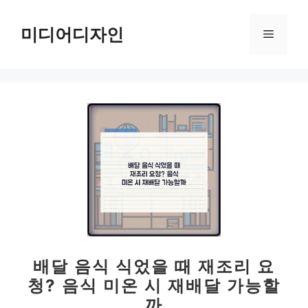
컨
텐
미디어디자인
메
츠
로
뉴
건
너
뛰
기
배달 음식 식었을 때 재조리 요
청? 음식 미온 시 재배달 가능할
까