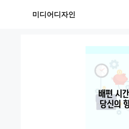
컨
텐
미디어디자인
츠
로
건
너
뛰
기