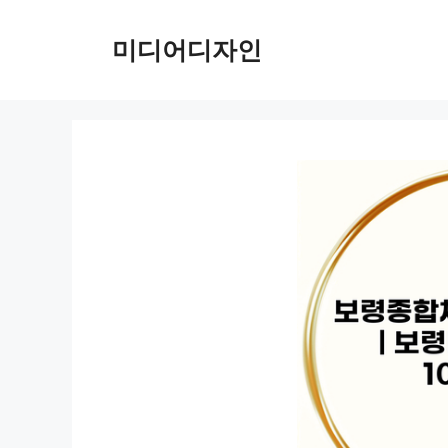
컨
텐
미디어디자인
츠
로
건
너
뛰
기