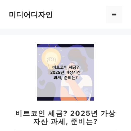
컨
텐
미디어디자인
메
츠
로
뉴
건
너
뛰
기
비트코인 세금? 2025년 가상
자산 과세, 준비는?