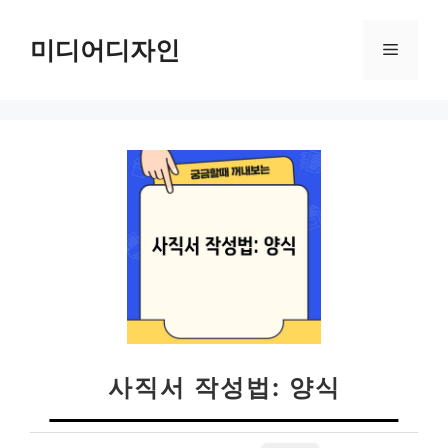
컨
텐
미디어디자인
메
츠
로
뉴
건
너
뛰
기
사직서 작성법: 양식