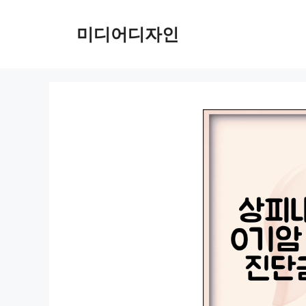
컨
텐
미디어디자인
츠
로
건
너
뛰
기