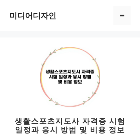
컨
텐
미디어디자인
메
츠
로
뉴
건
너
뛰
기
생활스포츠지도사 자격증 시험
일정과 응시 방법 및 비용 정보