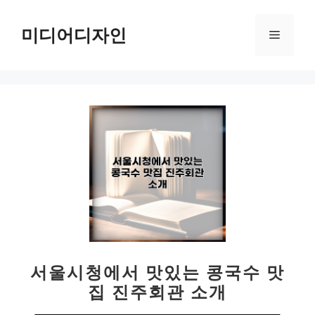
컨
텐
미디어디자인
메
츠
로
뉴
건
너
뛰
기
서울시청에서 맛있는 콩국수 맛
집 진주회관 소개