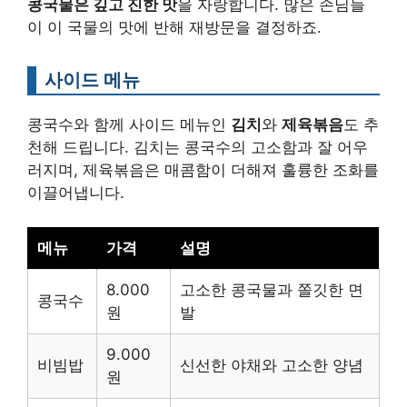
콩국물은 깊고 진한 맛
을 자랑합니다. 많은 손님들
이 이 국물의 맛에 반해 재방문을 결정하죠.
사이드 메뉴
콩국수와 함께 사이드 메뉴인
김치
와
제육볶음
도 추
천해 드립니다. 김치는 콩국수의 고소함과 잘 어우
러지며, 제육볶음은 매콤함이 더해져 훌륭한 조화를
이끌어냅니다.
메뉴
가격
설명
8.000
고소한 콩국물과 쫄깃한 면
콩국수
원
발
9.000
비빔밥
신선한 야채와 고소한 양념
원