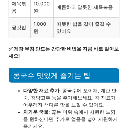
제육볶
10.000
매콤하고 달콧한 제육볶음
음
원
1.000
따뜻한 밥을 같이 즐길 수
공깃밥
원
있어요
✅
게장 무침 만드는 간단한 비법을 지금 바로 알아보
세요!
콩국수 맛있게 즐기는 팁
다양한 재료 추가
: 콩국수에 오이채, 계란 반
숙, 청양고추 등을 추가해보세요. 각 재료가
어우러져 색다른 맛을 느낄 수 있어요.
차가운 국물
: 끓는 더위 속에서 시원한 느낌
을 원하신다면 추가로 얼음을 넣어 시원하게
즐기세요.