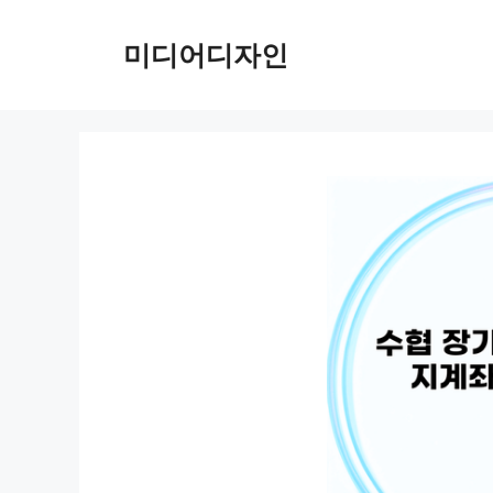
컨
텐
미디어디자인
츠
로
건
너
뛰
기