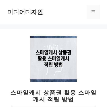
컨
텐
미디어디자인
메
츠
로
뉴
건
너
뛰
기
스마일캐시 상품권 활용 스마일
캐시 적립 방법