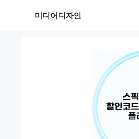
컨
텐
미디어디자인
츠
로
건
너
뛰
기