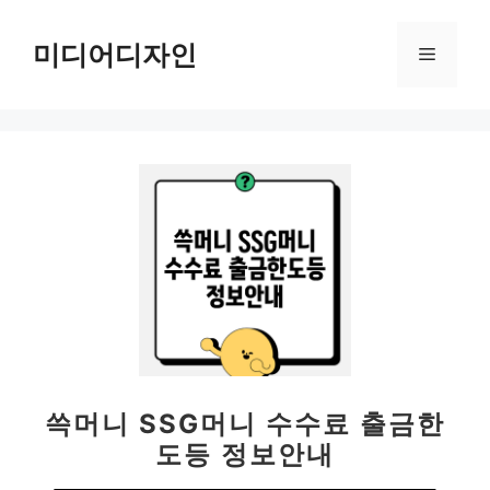
컨
텐
미디어디자인
메
츠
로
뉴
건
너
뛰
기
쓱머니 SSG머니 수수료 출금한
도등 정보안내