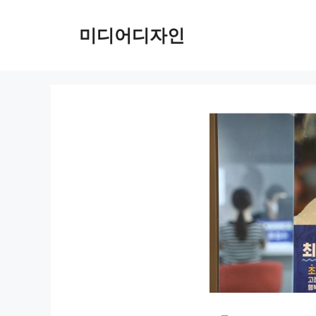
컨
텐
미디어디자인
츠
로
건
너
뛰
기