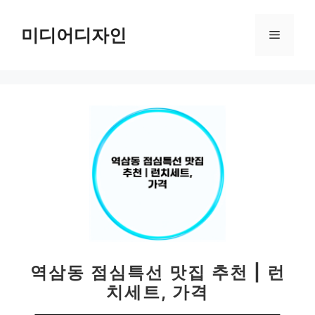
컨
텐
미디어디자인
메
츠
로
뉴
건
너
뛰
기
역삼동 점심특선 맛집 추천 | 런
치세트, 가격