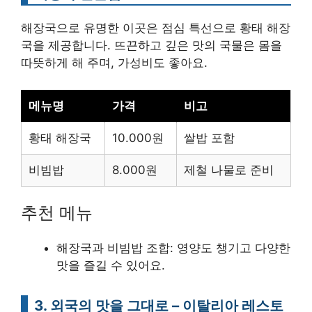
해장국으로 유명한 이곳은 점심 특선으로 황태 해장
국을 제공합니다. 뜨끈하고 깊은 맛의 국물은 몸을
따뜻하게 해 주며, 가성비도 좋아요.
메뉴명
가격
비고
황태 해장국
10.000원
쌀밥 포함
비빔밥
8.000원
제철 나물로 준비
추천 메뉴
해장국과 비빔밥 조합: 영양도 챙기고 다양한
맛을 즐길 수 있어요.
3. 외국의 맛을 그대로 – 이탈리아 레스토