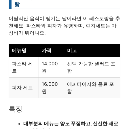
랑
이탈리안 음식이 땡기는 날이라면 이 레스토랑을 추
천해요. 파스타와 피자가 유명하며, 런치세트는 가
성비가 뛰어나요.
메뉴명
가격
비고
파스타 세
14.000
선택 가능한 샐러드 포
트
원
함
16.000
에피타이저와 음료 포
피자 세트
원
함
특징
대부분의 메뉴는 양도 푸짐하고, 신선한 재료