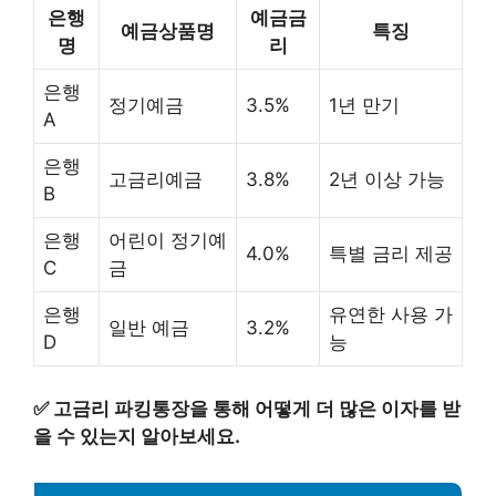
은행
예금금
예금상품명
특징
명
리
은행
정기예금
3.5%
1년 만기
A
은행
고금리예금
3.8%
2년 이상 가능
B
은행
어린이 정기예
4.0%
특별 금리 제공
C
금
은행
유연한 사용 가
일반 예금
3.2%
D
능
✅
고금리 파킹통장을 통해 어떻게 더 많은 이자를 받
을 수 있는지 알아보세요.