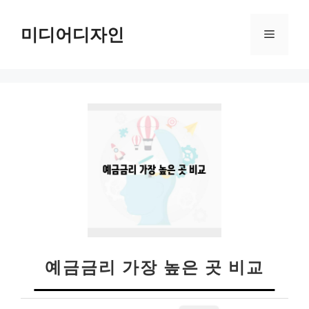
컨
텐
미디어디자인
메
츠
로
뉴
건
너
뛰
기
예금금리 가장 높은 곳 비교