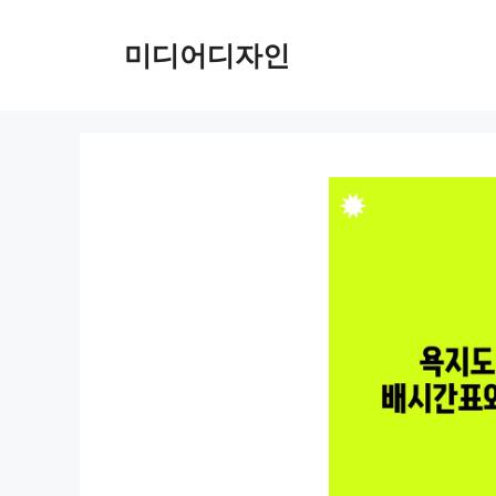
컨
텐
미디어디자인
츠
로
건
너
뛰
기