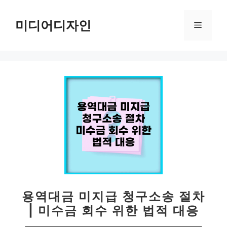
컨
텐
미디어디자인
메
츠
로
뉴
건
너
뛰
기
용역대금 미지급 청구소송 절차
| 미수금 회수 위한 법적 대응