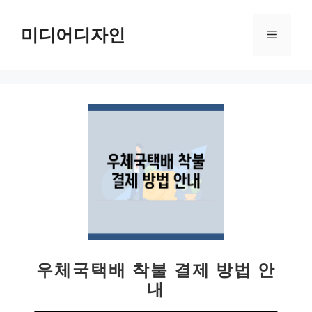
컨
텐
미디어디자인
메
츠
로
뉴
건
너
뛰
기
우체국택배 착불 결제 방법 안
내