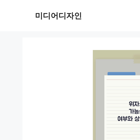
컨
텐
미디어디자인
츠
로
건
너
뛰
기