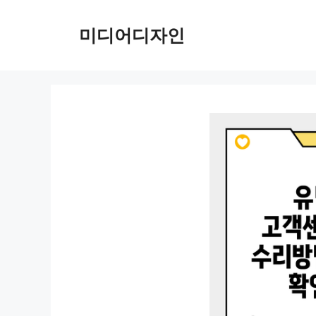
컨
텐
미디어디자인
츠
로
건
너
뛰
기