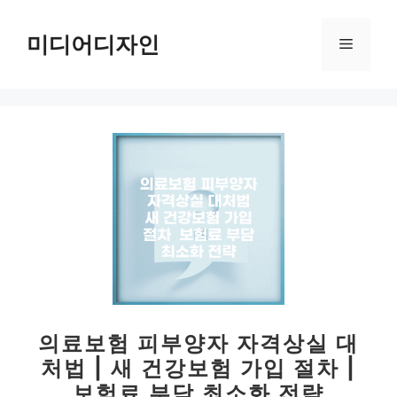
컨
텐
미디어디자인
메
츠
로
뉴
건
너
뛰
기
의료보험 피부양자 자격상실 대
처법 | 새 건강보험 가입 절차 |
보험료 부담 최소화 전략