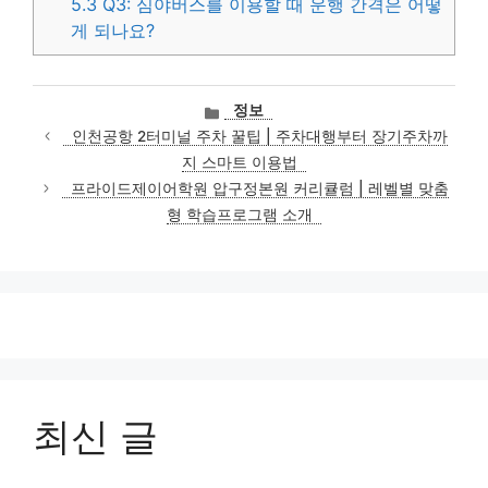
5.3
Q3: 심야버스를 이용할 때 운행 간격은 어떻
게 되나요?
카
정보
테
인천공항 2터미널 주차 꿀팁 | 주차대행부터 장기주차까
고
지 스마트 이용법
리
프라이드제이어학원 압구정본원 커리큘럼 | 레벨별 맞춤
형 학습프로그램 소개
최신 글