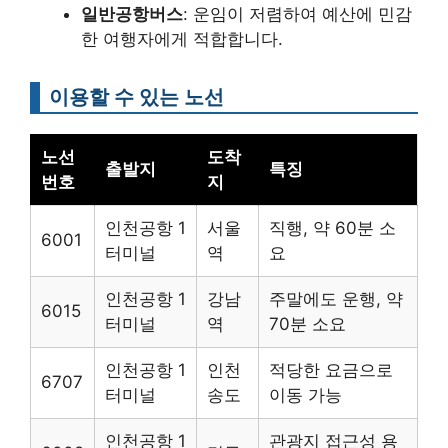
일반공항버스
: 운임이 저렴하여 예산에 민감
한 여행자에게 적합합니다.
이용할 수 있는 노선
노선
도착
출발지
특징
번호
지
인천공항 1
서울
직행, 약 60분 소
6001
터미널
역
요
인천공항 1
강남
주말에도 운행, 약
6015
터미널
역
70분 소요
인천공항 1
인천
적당한 요금으로
6707
터미널
송도
이동 가능
인천공항 1
관광지 접근성 용