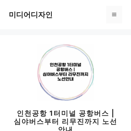
컨
텐
미디어디자인
메
츠
로
뉴
건
너
뛰
기
인천공항 1터미널 공항버스 |
심야버스부터 리무진까지 노선
안내