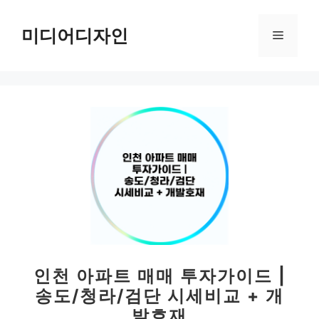
컨
텐
미디어디자인
메
츠
로
뉴
건
너
뛰
기
인천 아파트 매매 투자가이드 |
송도/청라/검단 시세비교 + 개
발호재