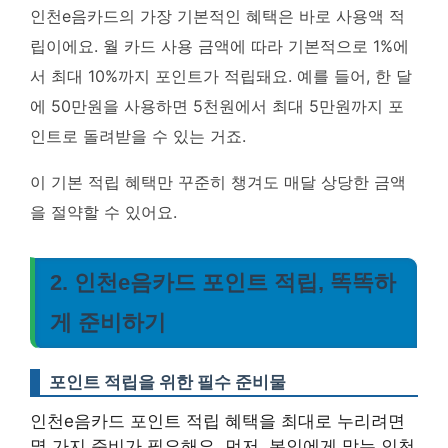
인천e음카드의 가장 기본적인 혜택은 바로 사용액 적
립이에요. 월 카드 사용 금액에 따라 기본적으로 1%에
서 최대 10%까지 포인트가 적립돼요. 예를 들어, 한 달
에 50만원을 사용하면 5천원에서 최대 5만원까지 포
인트로 돌려받을 수 있는 거죠.
이 기본 적립 혜택만 꾸준히 챙겨도 매달 상당한 금액
을 절약할 수 있어요.
2. 인천e음카드 포인트 적립, 똑똑하
게 준비하기
포인트 적립을 위한 필수 준비물
인천e음카드 포인트 적립 혜택을 최대로 누리려면
몇 가지 준비가 필요해요. 먼저, 본인에게 맞는 인천