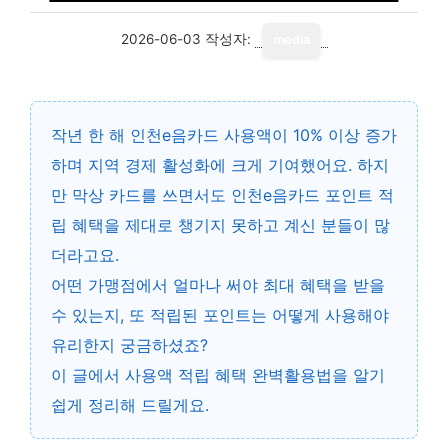
2026-06-03
작성자:
media
작년 한 해 인천e음카드 사용액이 10% 이상 증가
하며 지역 경제 활성화에 크게 기여했어요. 하지
만 막상 카드를 쓰면서도
인천e음카드 포인트 적
립
혜택을 제대로 챙기지 못하고 계신 분들이 많
더라고요.
어떤 가맹점에서 얼마나 써야 최대 혜택을 받을
수 있는지, 또 적립된 포인트는 어떻게 사용해야
유리한지 궁금하셨죠?
이 글에서
사용액 적립 혜택 완벽활용법
을 알기
쉽게 정리해 드릴게요.