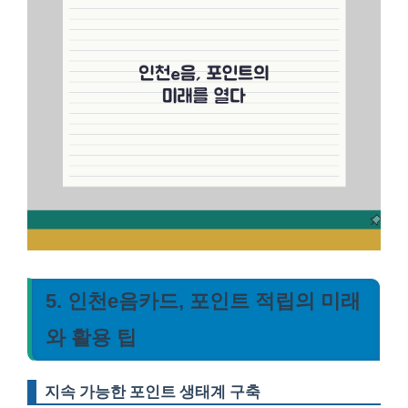
5. 인천e음카드, 포인트 적립의 미래
와 활용 팁
지속 가능한 포인트 생태계 구축