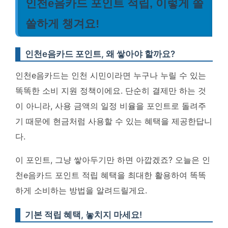
인천e음카드 포인트 적립, 이렇게 쏠
쏠하게 챙겨요!
인천e음카드 포인트, 왜 쌓아야 할까요?
인천e음카드는 인천 시민이라면 누구나 누릴 수 있는
똑똑한 소비 지원 정책이에요. 단순히 결제만 하는 것
이 아니라, 사용 금액의 일정 비율을 포인트로 돌려주
기 때문에 현금처럼 사용할 수 있는 혜택을 제공한답니
다.
이 포인트, 그냥 쌓아두기만 하면 아깝겠죠? 오늘은 인
천e음카드 포인트 적립 혜택을 최대한 활용하여 똑똑
하게 소비하는 방법을 알려드릴게요.
기본 적립 혜택, 놓치지 마세요!