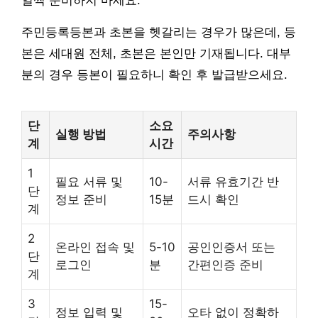
일찍 준비하지 마세요.
주민등록등본과 초본을 헷갈리는 경우가 많은데, 등
본은 세대원 전체, 초본은 본인만 기재됩니다. 대부
분의 경우 등본이 필요하니 확인 후 발급받으세요.
단
소요
실행 방법
주의사항
계
시간
1
필요 서류 및
10-
서류 유효기간 반
단
정보 준비
15분
드시 확인
계
2
온라인 접속 및
5-10
공인인증서 또는
단
로그인
분
간편인증 준비
계
3
15-
정보 입력 및
오타 없이 정확하