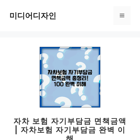
컨
텐
미디어디자인
메
츠
로
뉴
건
너
뛰
기
자차 보험 자기부담금 면책금액
| 자차보험 자기부담금 완벽 이
해