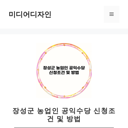
컨
텐
미디어디자인
메
츠
로
뉴
건
너
뛰
기
장성군 농업인 공익수당 신청조
건 및 방법