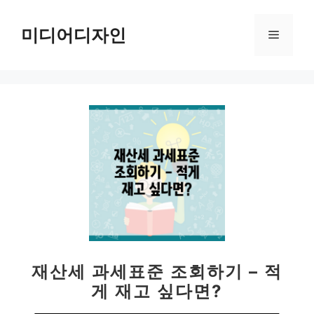
컨
텐
미디어디자인
메
츠
로
뉴
건
너
뛰
기
재산세 과세표준 조회하기 – 적
게 재고 싶다면?