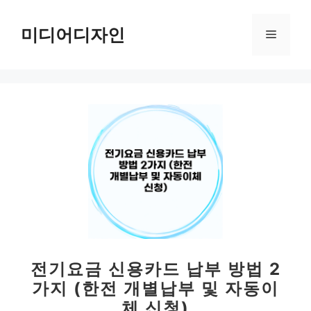
컨
텐
미디어디자인
메
츠
로
뉴
건
너
뛰
기
전기요금 신용카드 납부 방법 2
가지 (한전 개별납부 및 자동이
체 신청)