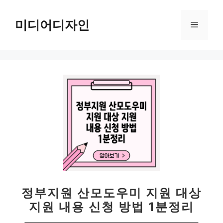
컨
텐
미디어디자인
메
츠
로
뉴
건
너
뛰
기
정부지원 산모도우미 지원 대상
지원 내용 신청 방법 1분정리