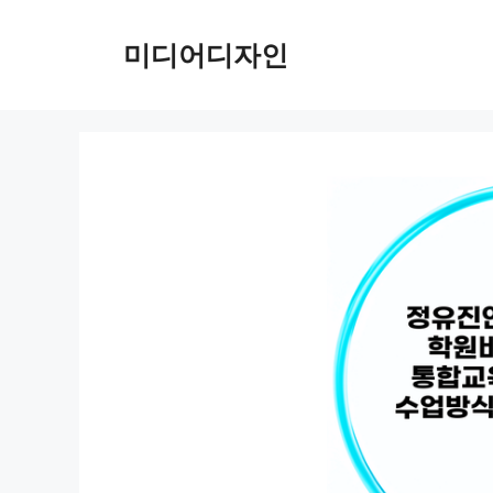
컨
텐
미디어디자인
츠
로
건
너
뛰
기